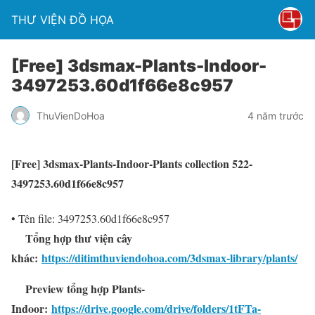
THƯ VIỆN ĐỒ HỌA
[Free] 3dsmax-Plants-Indoor-
3497253.60d1f66e8c957
ThuVienDoHoa
4 năm trước
[Free] 3dsmax-Plants-Indoor-Plants collection 522-
3497253.60d1f66e8c957
• Tên file: 3497253.60d1f66e8c957
Tổng hợp thư viện cây
khác:
https://ditimthuviendohoa.com/3dsmax-library/plants/
Preview tổng hợp Plants-
Indoor:
https://drive.google.com/drive/folders/1tFTa-