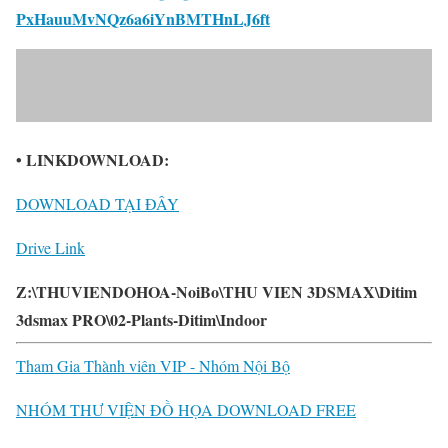
PxHauuMvNQz6a6iYnBMTHnLJ6ft
• LINKDOWNLOAD:
DOWNLOAD TẠI ĐÂY
Drive Link
Z:\THUVIENDOHOA-NoiBo\THU VIEN 3DSMAX\Ditim
3dsmax PRO\02-Plants-Ditim\Indoor
Tham Gia Thành viên VIP - Nhóm Nội Bộ
NHÓM THƯ VIỆN ĐỒ HỌA DOWNLOAD FREE