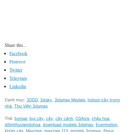
Share this...
Facebook
Pinterest
Twitter
Telegram
Linkedin
Danh mục:
3DDD
,
3dsky
,
3dsmax Models
,
Indoor-cây trong
nhà
,
Thư Viện 3dsmax
Thẻ:
bonsai
,
bụi cây
,
cây
,
cây cảnh
,
CGAxis
,
chậu hoa
,
ditimthuviendohoa
,
download models 3dsmax
,
Evermotion
,
khóm cây
,
Maxtree
,
maxtree 113
,
models 3dsmax
,
Pinus