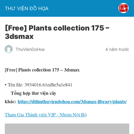
THƯ VIỆN ĐỒ HỌA
[Free] Plants collection 175 –
3dsmax
ThuVienDoHoa
4 năm trước
[Free] Plants collection 175 – 3dsmax
• Tên file: 3934016.61ed8e5a1e841
Tổng hợp thư viện cây
khác:
https://ditimthuviendohoa.com/3dsmax-library/plants/
Tham Gia Thành viên VIP - Nhóm Nội Bộ