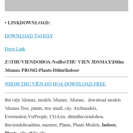
• LINKDOWNLOAD:
DOWNLOAD TẠI ĐÂY
Drive Link
Z:\THUVIENDOHOA-NoiBo\THU VIEN 3DSMAX\Ditim
3dsmax PRO\02-Plants-Ditim\Indoor
NHÓM THƯ VIỆN ĐỒ HỌA DOWNLOAD FREE
thư viện 3dsmax, models 3dsmax, 3dsmax, download models
3dsmax,Tree, plants, tree small, cây, Archmodels,
Evermotion,VizPeople, CGAxis, ditimthuviendohoa,
Indoor,
thuviendohoaditim, maxtree, Plants, Plants Models,
Plants, cây, chậu cây,