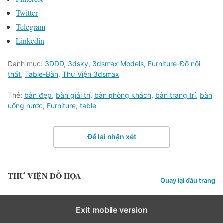
Twitter
Telegram
Linkedin
Danh mục:
3DDD
,
3dsky
,
3dsmax Models
,
Furniture-Đồ nội
thất
,
Table-Bàn
,
Thư Viện 3dsmax
Thẻ:
bàn đẹp
,
bàn giải trí
,
bàn phòng khách
,
bàn trang trí
,
bàn
uống nước
,
Furniture
,
table
Để lại nhận xét
THƯ VIỆN ĐỒ HỌA
Quay lại đầu trang
Exit mobile version