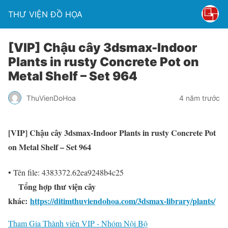
THƯ VIỆN ĐỒ HỌA
[VIP] Chậu cây 3dsmax-Indoor
Plants in rusty Concrete Pot on
Metal Shelf – Set 964
ThuVienDoHoa
4 năm trước
[VIP] Chậu cây 3dsmax-Indoor Plants in rusty Concrete Pot
on Metal Shelf – Set 964
• Tên file: 4383372.62ea9248b4c25
Tổng hợp thư viện cây
khác:
https://ditimthuviendohoa.com/3dsmax-library/plants/
Tham Gia Thành viên VIP - Nhóm Nội Bộ