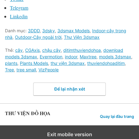
Telegram
Linkedin
Danh mục:
3DDD
,
3dsky
,
3dsmax Models
,
Indoor-cây trong
nhà
,
Outdoor-Cây ngoài trời
,
Thư Viện 3dsmax
Thẻ:
cây
,
CGAxis
,
chậu cây
,
ditimthuviendohoa
,
download
models 3dsmax
,
Evermotion
,
indoor
,
Maxtree
,
models 3dsmax
,
plants
,
Plants Models
,
thư viện 3dsmax
,
thuviendohoaditim
,
Tree
,
tree small
,
VizPeople
Để lại nhận xét
THƯ VIỆN ĐỒ HỌA
Quay lại đầu trang
Exit mobile version