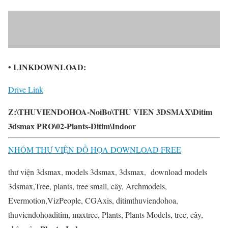
• LINKDOWNLOAD:
Drive Link
Z:\THUVIENDOHOA-NoiBo\THU VIEN 3DSMAX\Ditim
3dsmax PRO\02-Plants-Ditim\Indoor
NHÓM THƯ VIỆN ĐỒ HỌA DOWNLOAD FREE
thư viện 3dsmax, models 3dsmax, 3dsmax, download models
3dsmax,Tree, plants, tree small, cây, Archmodels,
Evermotion,VizPeople, CGAxis, ditimthuviendohoa,
thuviendohoaditim, maxtree, Plants, Plants Models, tree, cây,