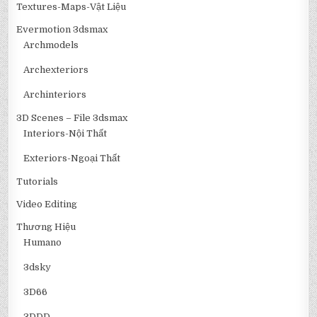
Textures-Maps-Vật Liệu
Evermotion 3dsmax
Archmodels
Archexteriors
Archinteriors
3D Scenes – File 3dsmax
Interiors-Nội Thất
Exteriors-Ngoại Thất
Tutorials
Video Editing
Thương Hiệu
Humano
3dsky
3D66
3DDD