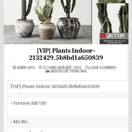
[VIP] Plants Indoor-
2132429.5b8bd1a650839
ON
ADMIN LNTH
13 THÁNG MƯỜI MỘT, 2022
LEAVE A COMMENT
POSTED
[VIP]
INDOOR-CÂY TRONG NHÀ
IN
PLANTS
INDOOR-
2132429.
[VIP] Plants Indoor-2132429.5b8bd1a650839
• Preview full VIP:
• Mã file: