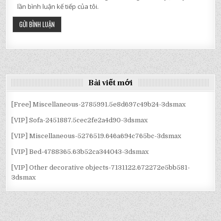
lần bình luận kế tiếp của tôi.
Bài viết mới
[Free] Miscellaneous-2785991.5e8d697c49b24-3dsmax
[VIP] Sofa-2451887.5cec2fe2a4d90-3dsmax
[VIP] Miscellaneous-5276519.646a694c765bc-3dsmax
[VIP] Bed-4788365.63b52ca344043-3dsmax
[VIP] Other decorative objects-7131122.672272e5bb581-
3dsmax