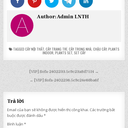
Author:
Admin LNTH
TAGGED
CÂY NỘI THẤT
,
CÂY TRANG TRÍ
,
CÂY TRONG NHÀ
,
CHẬU CÂY
,
PLANTS
INDOOR
,
PLANTS SET
,
SET CÂY
Điều
[VIP] Sofa-2402233.5c9c23a8d7514 →
hướng
← [VIP] Sofa-2402236.5c9c24e68ba6f
bài
viết
Trả lời
Email của bạn sẽ không được hiển thị công khai.
Các trường bắt
buộc được đánh dấu
*
Bình luận
*