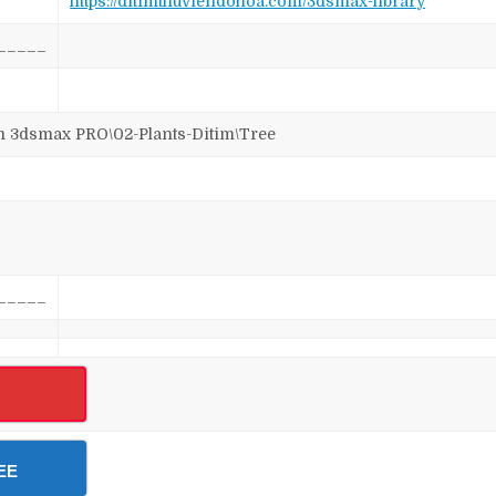
https://ditimthuviendohoa.com/3dsmax-library
_____
3dsmax PRO\02-Plants-Ditim\Tree
_____
EE