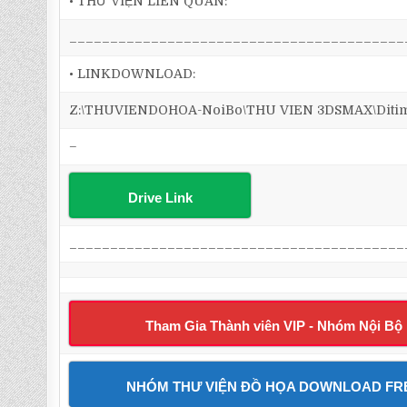
• THƯ VIỆN LIÊN QUAN:
_________________________________________
• LINKDOWNLOAD:
Z:\THUVIENDOHOA-NoiBo\THU VIEN 3DSMAX\Ditim 
–
Drive Link
_________________________________________
Tham Gia Thành viên VIP - Nhóm Nội Bộ
NHÓM THƯ VIỆN ĐỒ HỌA DOWNLOAD FR