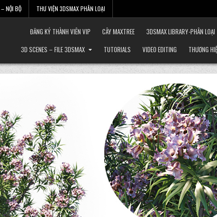
– NỘI BỘ
THƯ VIỆN 3DSMAX PHÂN LOẠI
ĐĂNG KÝ THÀNH VIÊN VIP
CÂY MAXTREE
3DSMAX LIBRARY-PHÂN LOẠI
3D SCENES – FILE 3DSMAX
TUTORIALS
VIDEO EDITING
THƯƠNG HI