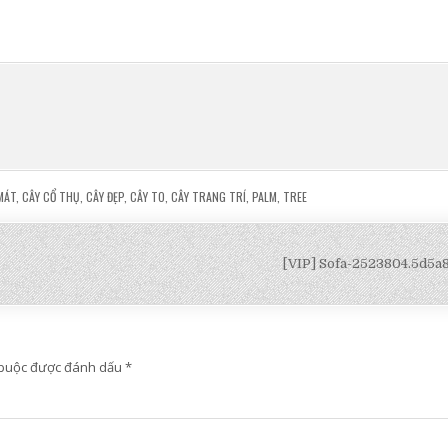
MÁT
,
CÂY CỔ THỤ
,
CÂY ĐẸP
,
CÂY TO
,
CÂY TRANG TRÍ
,
PALM
,
TREE
[VIP] Sofa-2523804.5d5
 buộc được đánh dấu
*