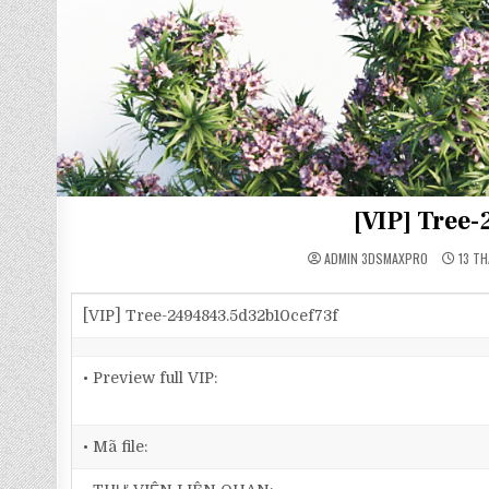
[VIP] Tree
ADMIN 3DSMAXPRO
13 TH
[VIP] Tree-2494843.5d32b10cef73f
• Preview full VIP:
• Mã file: