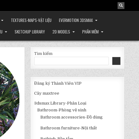
TEXTURES-MAPS-VẬT LIỆU
EVERMOTION 3DSMAX
ỆU
SKETCHUP LIBRARY
2D MODELS
PHẦN MỀM
Tìm kiếm
Đăng ký Thành Viên VIP
Cây maxtree
3dsmax Library-Phân Loại
Bathroom-Phòng vệ sinh
Bathroom accessories-Đồ dùng
Bathroom furniture-Nội thất
Bathtub-Bồn tắm