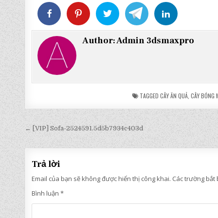
Author:
Admin 3dsmaxpro
TAGGED
CÂY ĂN QUẢ
,
CÂY BÓNG 
Điều
← [VIP] Sofa-2524591.5d5b7934c403d
hướng
bài
Trả lời
viết
Email của bạn sẽ không được hiển thị công khai.
Các trường bắt
Bình luận
*