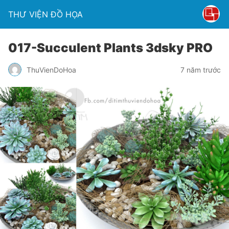
THƯ VIỆN ĐỒ HỌA
017-Succulent Plants 3dsky PRO
ThuVienDoHoa
7 năm trước