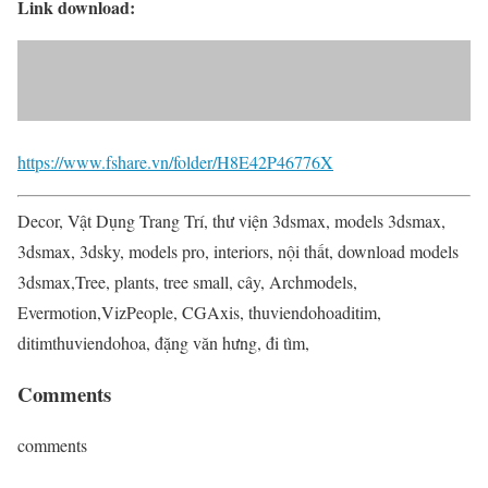
Link download:
https://www.fshare.vn/folder/H8E42P46776X
Decor, Vật Dụng Trang Trí, thư viện 3dsmax, models 3dsmax,
3dsmax, 3dsky, models pro, interiors, nội thất, download models
3dsmax,Tree, plants, tree small, cây, Archmodels,
Evermotion,VizPeople, CGAxis, thuviendohoaditim,
ditimthuviendohoa, đặng văn hưng, đi tìm,
Comments
comments